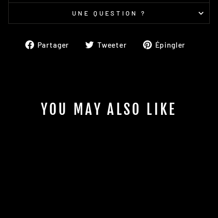
UNE QUESTION ?
Partager
Tweeter
Épingl
Partager
Tweeter
Épingler
sur
sur
sur
Facebook
Twitter
Pinter
YOU MAY ALSO LIKE
Épuisé
VORTEX OVERSIZED