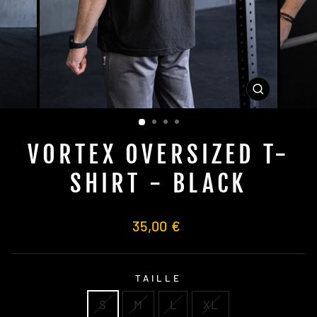
FERMER
(ESC)
VORTEX OVERSIZED T-
SHIRT - BLACK
Prix
35,00 €
régulier
TAILLE
S
M
L
XL